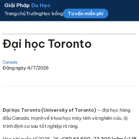
Giải Pháp
Du Học
Trang chủ
Trường
Học bổng
Tư vấn miễn phí
Đại học Toronto
Canada
Đăng ngày 4/7/2026
Đại học Toronto (University of Toronto)
— đại học hàng
đầu Canada, mạnh về khoa học máy tính và nghiên cứu, lộ
trình định cư sau tốt nghiệp rõ ràng.
Học phí quốc tế 2025-26 ~
CAD 63.500–72.300/năm (~1,18