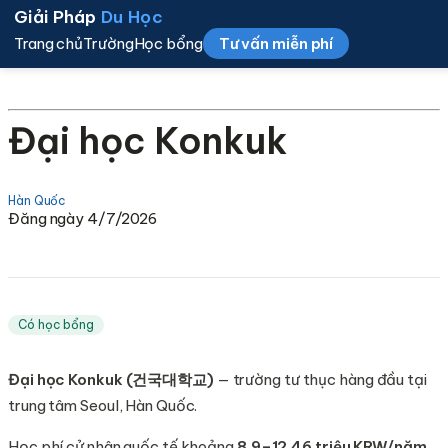
Giải Pháp
Du Học
Trang chủ
Trường
Học bổng
Tư vấn miễn phí
Đại học Konkuk
Hàn Quốc
Đăng ngày 4/7/2026
Có học bổng
Đại học Konkuk (건국대학교)
— trường tư thục hàng đầu tại
trung tâm Seoul, Hàn Quốc.
Học phí cử nhân quốc tế khoảng
8,9–12,46 triệu KRW/năm